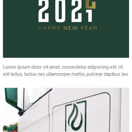
Lorem ipsum dolor sit amet, consectetur adipiscing elit. Ut
elit tellus, luctus nec ullamcorper mattis, pulvinar dapibus leo.