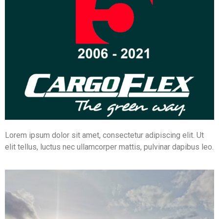
Lorem ipsum dolor sit amet, consectetur adipiscing elit. Ut
elit tellus, luctus nec ullamcorper mattis, pulvinar dapibus leo.